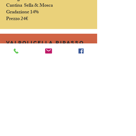
Cantina Sella & Mosca
Gradazione 14%
Prezzo 24€
Valpolicella ripasso
Veneto
Cantina Bertani
Gradazione 13.5%
Prezzo 24€
GRENACHE ROUGE
Francia - ROSSO FREDDO
Cantina Chateau de Valcombe
Gradazione 12%
Prezzo 26€